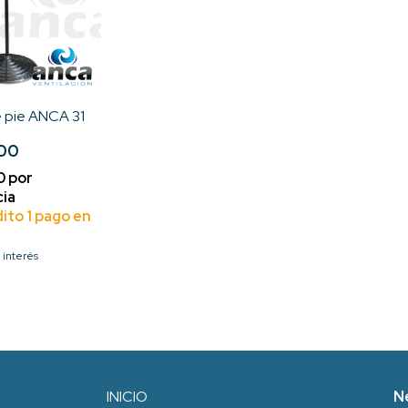
e pie ANCA 31
,00
n interés
INICIO
N