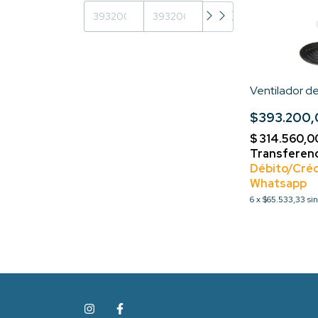
Ventilador d
$393.200
6
x
$65.533,33
si