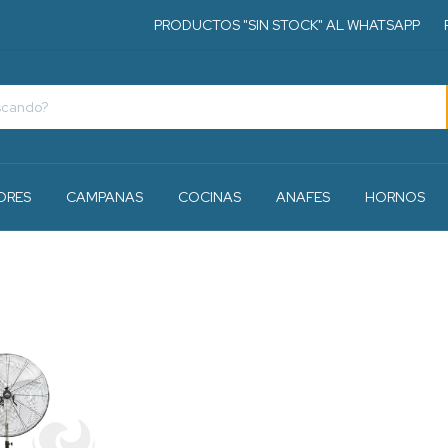
PRODUCTOS "SIN STOCK" AL WHATSAPP
PR
ORES
CAMPANAS
COCINAS
ANAFES
HORNOS