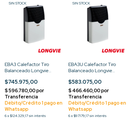
SIN STOCK
SIN STOCK
EBA3 Calefactor Tiro
EBA3U Calefactor Tiro
Balanceado Longvie
Balanceado Longvie
3000kcal Premium
3000kcal Premium
$745.975,00
$583.075,00
6
x
$124.329,17
sin interés
6
x
$97.179,17
sin interés