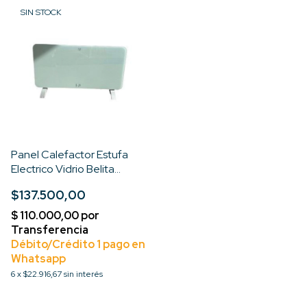
SIN STOCK
Panel Calefactor Estufa
Electrico Vidrio Belita
1500w
$137.500,00
6
x
$22.916,67
sin interés