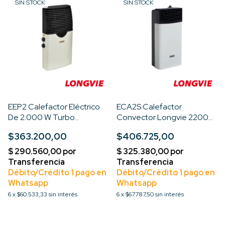
SIN STOCK
SIN STOCK
EEP2 Calefactor Eléctrico
ECA2S Calefactor
De 2.000 W Turbo
Convector Longvie 2200
Aluminum Color Tiza
Kcal Recta
$363.200,00
$406.725,00
6
x
$60.533,33
sin interés
6
x
$67.787,50
sin interés