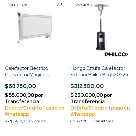
1
/
3
SIN STOCK
SIN STOCK
Calefactor Electrico
Hongo Estufa Calefactor
Convector Magiclick
Exterior Philco Pzgb2022ap
A Gas
$68.750,00
$312.500,00
6
x
$11.458,33
sin interés
6
x
$52.083,33
sin interés