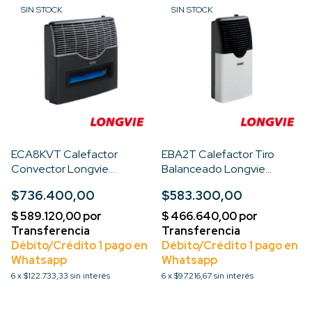
SIN STOCK
SIN STOCK
ECA8KVT Calefactor
EBA2T Calefactor Tiro
Convector Longvie
Balanceado Longvie
7500kcal Visor / Term.
2000kcal Premium
$736.400,00
$583.300,00
6
x
$122.733,33
sin interés
6
x
$97.216,67
sin interés