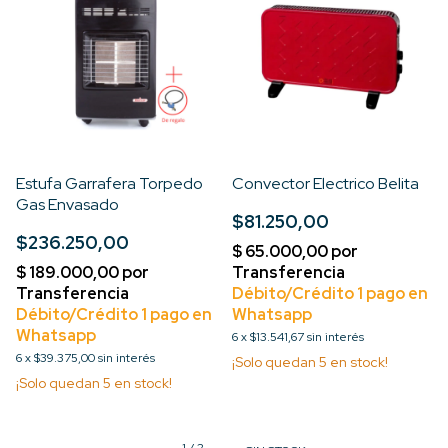
Estufa Garrafera Torpedo
Convector Electrico Belita
Gas Envasado
$81.250,00
$236.250,00
6
x
$13.541,67
sin interés
6
x
$39.375,00
sin interés
¡Solo quedan
5
en stock!
¡Solo quedan
5
en stock!