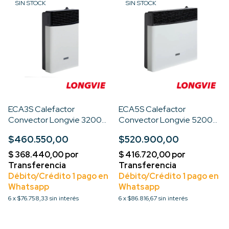
SIN STOCK
SIN STOCK
ECA3S Calefactor
ECA5S Calefactor
Convector Longvie 3200
Convector Longvie 5200
Kcal Recta
Kcal Recta
$460.550,00
$520.900,00
6
x
$76.758,33
sin interés
6
x
$86.816,67
sin interés