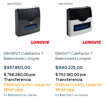
SIN STOCK
SIN STOCK
EBA5KVT Calefactor T
EBA5VT Calefactor T
Balanceado Longvie
Balanceado Longvie
5000cal Premium Viso
5000cal Premium Visor
$957.850,00
$940.225,00
Color Grafito
6
x
$159.641,67
sin interés
6
x
$156.704,17
sin interés