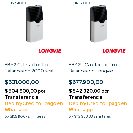
SIN STOCK
SIN STOCK
EBA2 Calefactor Tiro
EBA2U Calefactor Tiro
Balanceado 2000 Kcal
Balanceado Longvie
Premium
2000kcal Premium
$631.000,00
$677.900,00
6
x
$105.166,67
sin interés
6
x
$112.983,33
sin interés