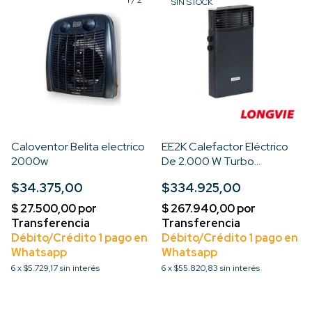
1
/
2
SIN STOCK
Caloventor Belita electrico
EE2K Calefactor Eléctrico
2000w
De 2.000 W Turbo
Aluminum
$34.375,00
$334.925,00
6
x
$5.729,17
sin interés
6
x
$55.820,83
sin interés