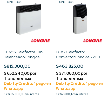
SIN STOCK
SIN STOCK
EBA5S Calefactor Tiro
ECA2 Calefactor
Balanceado Longvie
Convector Longvie 2200
5000kcal Recta
Kcal Premium
$815.300,00
$463.825,00
6
x
$135.883,33
sin interés
6
x
$77.304,17
sin interés