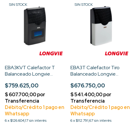
SIN STOCK
SIN STOCK
EBA3KVT Calefactor T
EBA3T Calefactor Tiro
Balanceado Longvie
Balanceado Longvie
3000cal Premium Viso
3000kcal Premium
$759.625,00
$676.750,00
Color Grafito
6
x
$126.604,17
sin interés
6
x
$112.791,67
sin interés