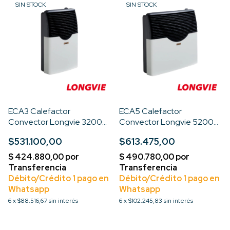
SIN STOCK
SIN STOCK
ECA3 Calefactor
ECA5 Calefactor
Convector Longvie 3200
Convector Longvie 5200
Kcal Premium
Kcal Premium
$531.100,00
$613.475,00
6
x
$88.516,67
sin interés
6
x
$102.245,83
sin interés