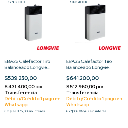
SIN STOCK
SIN STOCK
EBA2S Calefactor Tiro
EBA3S Calefactor Tiro
Balanceado Longvie
Balanceado Longvie
2000kcal Recta
3000kcal Recta
$539.250,00
$641.200,00
6
x
$89.875,00
sin interés
6
x
$106.866,67
sin interés