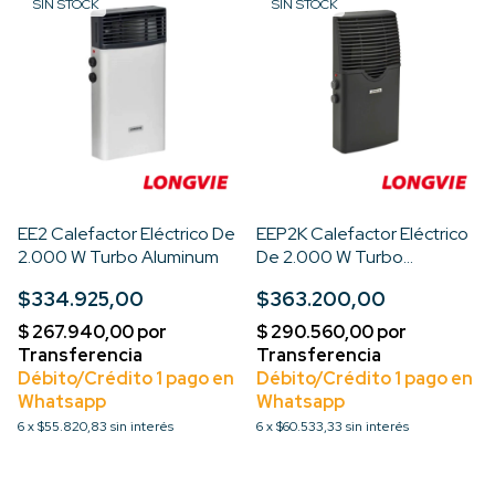
SIN STOCK
SIN STOCK
EE2 Calefactor Eléctrico De
EEP2K Calefactor Eléctrico
2.000 W Turbo Aluminum
De 2.000 W Turbo
Aluminum
$334.925,00
$363.200,00
6
x
$55.820,83
sin interés
6
x
$60.533,33
sin interés