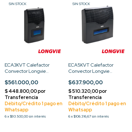
SIN STOCK
SIN STOCK
ECA3KVT Calefactor
ECA5KVT Calefactor
Convector Longvie
Convector Longvie
3200kcal Premium Visor
5200kcal Premium Visor
$561.000,00
$637.900,00
Color Grafito
Color Grafito
6
x
$93.500,00
sin interés
6
x
$106.316,67
sin interés