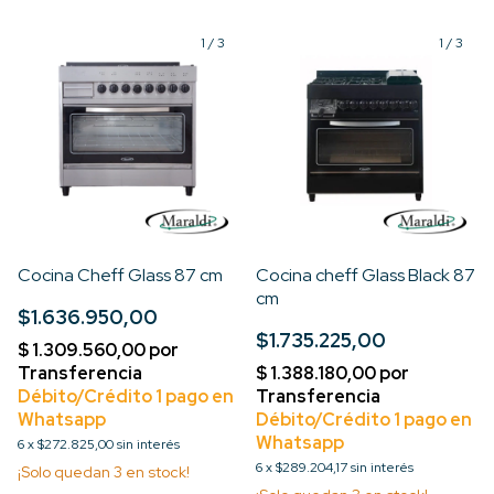
1
/
3
1
/
3
Cocina Cheff Glass 87 cm
Cocina cheff Glass Black 87
cm
$1.636.950,00
$1.735.225,00
6
x
$272.825,00
sin interés
6
x
$289.204,17
sin interés
¡Solo quedan
3
en stock!