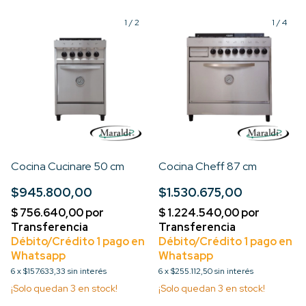
1
/
2
1
/
4
Cocina Cucinare 50 cm
Cocina Cheff 87 cm
$945.800,00
$1.530.675,00
6
x
$157.633,33
sin interés
6
x
$255.112,50
sin interés
¡Solo quedan
3
en stock!
¡Solo quedan
3
en stock!