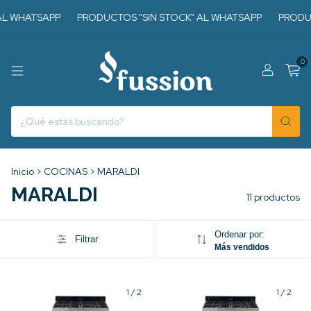
L WHATSAPP
PRODUCTOS "SIN STOCK" AL WHATSAPP
PRODUCT
0
Inicio
>
COCINAS
>
MARALDI
MARALDI
11 productos
Ordenar por:
Filtrar
Más vendidos
1
/
2
1
/
2