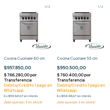
1
/
2
1
/
2
Cocina Cucinare 60 cm
Cocina Cucinare 55 cm
$957.850,00
$950.500,00
6
x
$159.641,67
sin interés
6
x
$158.416,67
sin interés
¡Solo quedan
3
en stock!
¡Solo quedan
3
en stock!