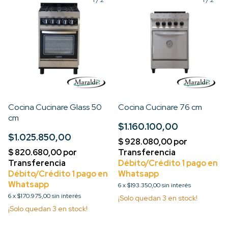
1
/
2
1
/
2
Cocina Cucinare Glass 50
Cocina Cucinare 76 cm
cm
$1.160.100,00
$1.025.850,00
6
x
$193.350,00
sin interés
6
x
$170.975,00
sin interés
¡Solo quedan
3
en stock!
¡Solo quedan
3
en stock!