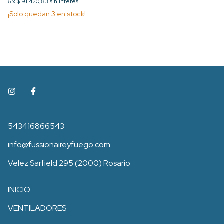
6
x
$191.420,83
sin interés
¡Solo quedan
3
en stock!
543416866543
info@fussionaireyfuego.com
Velez Sarfield 295 (2000) Rosario
INICIO
VENTILADORES