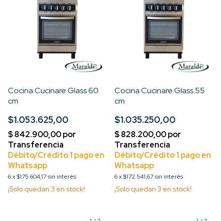
Cocina Cucinare Glass 60
Cocina Cucinare Glass 55
cm
cm
$1.053.625,00
$1.035.250,00
6
x
$175.604,17
sin interés
6
x
$172.541,67
sin interés
¡Solo quedan
3
en stock!
¡Solo quedan
3
en stock!