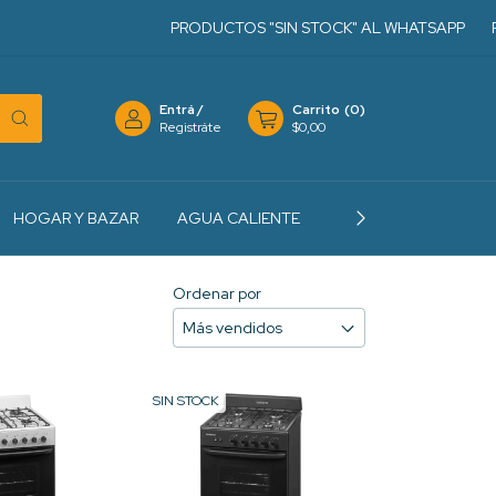
PRODUCTOS "SIN STOCK" AL WHATSAPP
PRODUC
Entrá
/
Carrito
(
0
)
Registráte
$0,00
HOGAR Y BAZAR
AGUA CALIENTE
CALEFACCION
Ordenar por
SIN STOCK