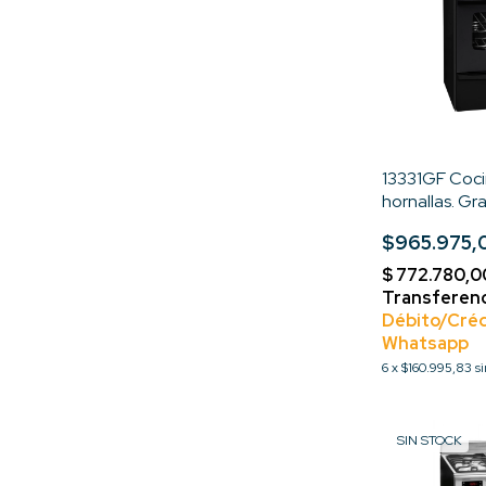
13331GF Coci
hornallas. Gr
Encendido El
$965.975,
Multigas- St
6
x
$160.995,83
s
SIN STOCK