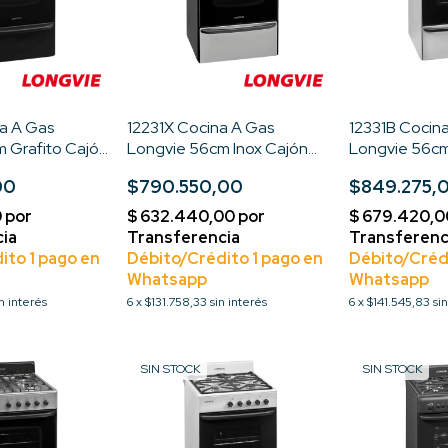
a A Gas
12231X Cocina A Gas
12331B Cocin
 Grafito Cajón
Longvie 56cm Inox Cajón
Longvie 56cm
 de conexión
Parrilla Color Acero
Parrilla Color
00
$790.550,00
$849.275,
inoxidable
conexión Mult
in interés
6
x
$131.758,33
sin interés
6
x
$141.545,83
si
SIN STOCK
SIN STOCK