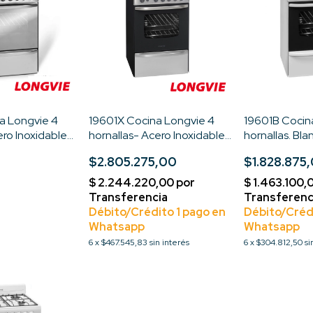
a Longvie 4
19601X Cocina Longvie 4
19601B Cocin
ero Inoxidable
hornallas- Acero Inoxidable-
hornallas. Bl
design
Multigas-Eurodesign
Eurodesign
$2.805.275,00
$1.828.875
6
x
$467.545,83
sin interés
6
x
$304.812,50
si