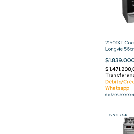
21501XT Coc
Longvie 56cm 
Eléctrico Ace
$1.839.00
6
x
$306.500,00
s
SIN STOCK