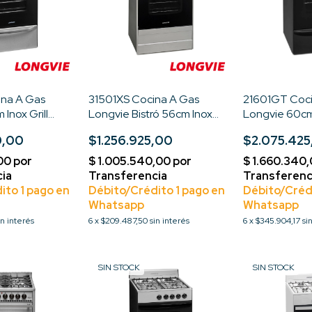
ina A Gas
31501XS Cocina A Gas
21601GT Coci
Inox Grill
Longvie Bistró 56cm Inox
Longvie 60cm 
ro Inoxidable
Color Acero Inoxidable
Eléctrico
0,00
$1.256.925,00
$2.075.425
in interés
6
x
$209.487,50
sin interés
6
x
$345.904,17
si
SIN STOCK
SIN STOCK