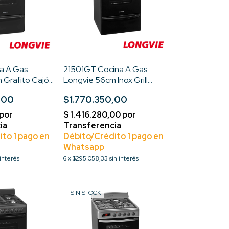
a A Gas
21501GT Cocina A Gas
 Grafito Cajón
Longvie 56cm Inox Grill
Eléctrico Color Grafito
,00
$1.770.350,00
 interés
6
x
$295.058,33
sin interés
SIN STOCK