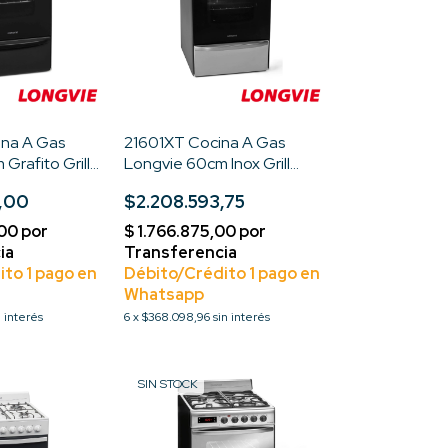
na A Gas
21601XT Cocina A Gas
Grafito Grill
Longvie 60cm Inox Grill
Eléctrico Color Acero
,00
$2.208.593,75
inoxidable
n interés
6
x
$368.098,96
sin interés
SIN STOCK