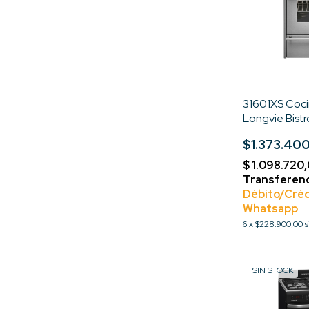
31601XS Cocin
Longvie Bist
Inoxidable
$1.373.40
6
x
$228.900,00
s
SIN STOCK