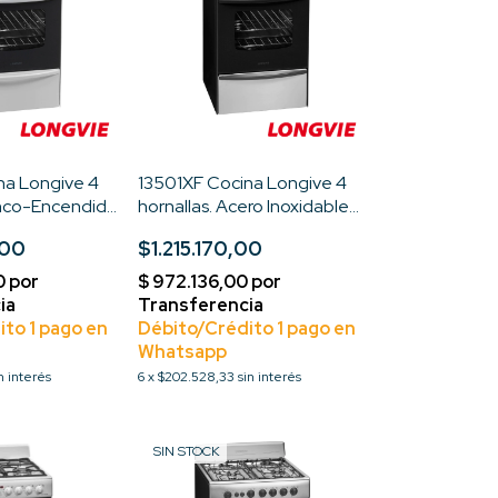
na Longive 4
13501XF Cocina Longive 4
anco-Encendido
hornallas. Acero Inoxidable-
igas-Rejilla
Encendido electrico-
,00
$1.215.170,00
ar
Multigas-Rejilla Hierro-
Standar
n interés
6
x
$202.528,33
sin interés
SIN STOCK