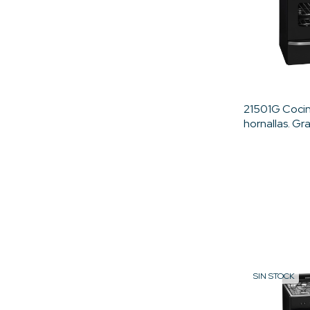
21501G Cocin
hornallas. Gra
Multigas-Eur
SIN STOCK