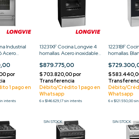
a Industrial
13231XF Cocina Longvie 4
12231BF Coci
ró Acero
hornallas. Acero inoxidable
hornallas. Bla
c/ horno visor-Multigas
visor-Multiga
0,00
$879.775,00
$729.300,
in interés
6
x
$146.629,17
sin interés
6
x
$121.550,00
sin
SIN STOCK
SIN STOCK