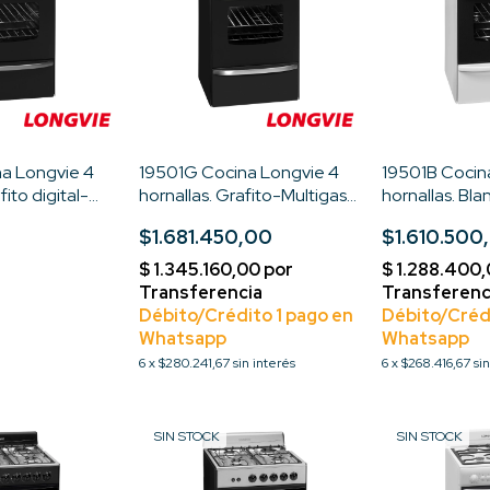
a Longvie 4
19501G Cocina Longvie 4
19501B Cocin
fito digital-
hornallas. Grafito-Multigas-
hornallas. Bl
odesign
Eurodesign
Eurodesign
$1.681.450,00
$1.610.500
6
x
$280.241,67
sin interés
6
x
$268.416,67
si
SIN STOCK
SIN STOCK