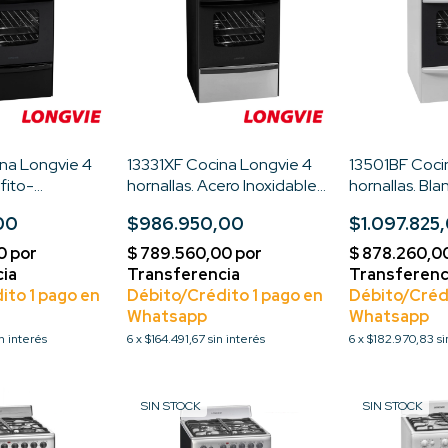
na Longvie 4
13331XF Cocina Longvie 4
13501BF Coci
afito-
hornallas. Acero Inoxidable-
hornallas. Bl
ectrico-
Encendido Electrico-
electrico-Mult
00
$986.950,00
$1.097.825
andar
Multigas- Standar
Hierro-Stand
in interés
6
x
$164.491,67
sin interés
6
x
$182.970,83
si
SIN STOCK
SIN STOCK