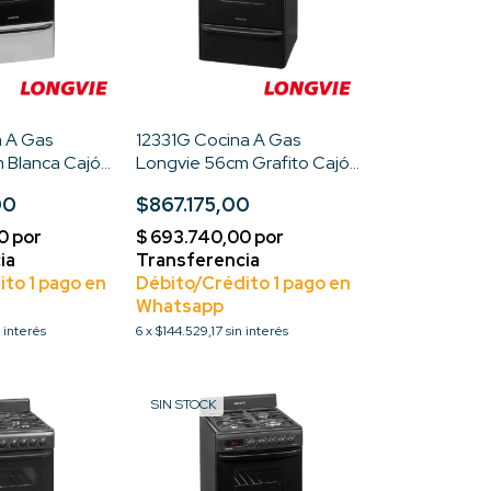
a A Gas
12331G Cocina A Gas
 Blanca Cajón
Longvie 56cm Grafito Cajón
 Blanco Tipo de
Parrilla Tipo de conexión
00
$867.175,00
igas
Multigas
n interés
6
x
$144.529,17
sin interés
SIN STOCK