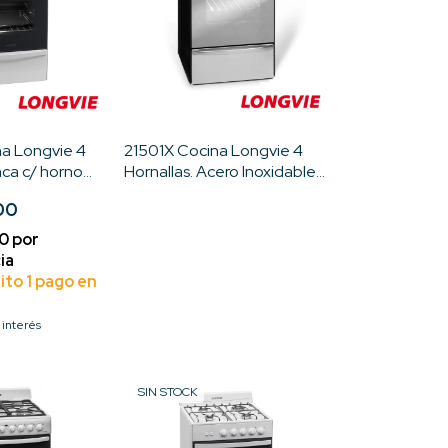
na Longvie 4
21501X Cocina Longvie 4
nca c/ horno
Hornallas. Acero Inoxidable
s
Digital-Eurodesign
00
 interés
SIN STOCK