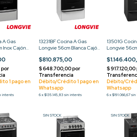
a A Gas
13231BF Cocina A Gas
13501G Cocin
 Inox Cajón
Longvie 56cm Blanca Cajón
Longvie 56cm
 Acero
Parrilla Color Blanco
Parrilla
00
$810.875,00
$1.146.400
n interés
6
x
$135.145,83
sin interés
6
x
$191.066,67
sin
SIN STOCK
SIN STOCK