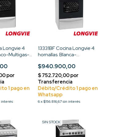
a Longvie 4
13331BF Cocina Longvie 4
anco-Multigas-
hornallas. Blanca-
Encendido Electrico-
,00
$940.900,00
Multigas- Standar
n interés
6
x
$156.816,67
sin interés
SIN STOCK