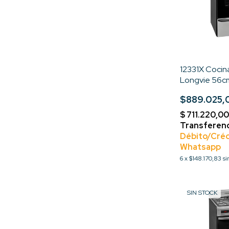
12331X Cocin
Longvie 56cm
Parrilla Color
$889.025,
inoxidable
6
x
$148.170,83
si
SIN STOCK