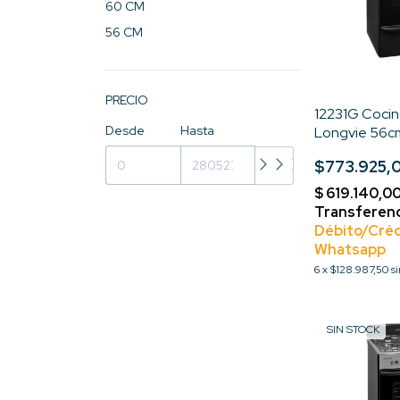
60 CM
56 CM
PRECIO
12231G Cocin
Desde
Hasta
Longvie 56cm
Parrilla Tipo
$773.925,
Multigas
6
x
$128.987,50
s
SIN STOCK