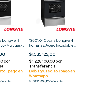
a Longvie 4
13601XF Cocina Longive 4
anco-Multigas-
hornallas. Acero Inoxidable-
Encendido electrico-
,00
$1.535.125,00
Multigas-Rejillas Enlozadas-
Standar
n interés
6
x
$255.854,17
sin interés