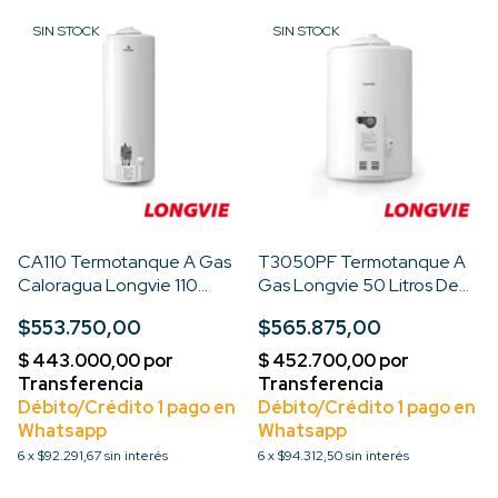
SIN STOCK
SIN STOCK
CA110 Termotanque A Gas
T3050PF Termotanque A
Caloragua Longvie 110
Gas Longvie 50 Litros De
Litros Color Blanco
Pie Color Blanco
$553.750,00
$565.875,00
6
x
$92.291,67
sin interés
6
x
$94.312,50
sin interés