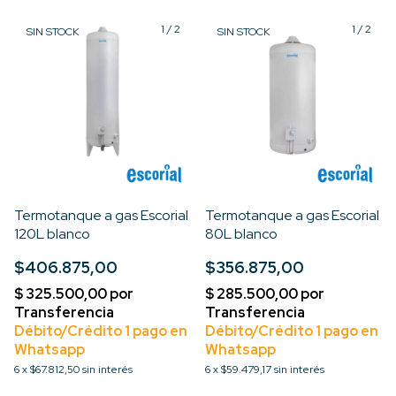
1
/
2
1
/
2
SIN STOCK
SIN STOCK
Termotanque a gas Escorial
Termotanque a gas Escorial
120L blanco
80L blanco
$406.875,00
$356.875,00
6
x
$67.812,50
sin interés
6
x
$59.479,17
sin interés