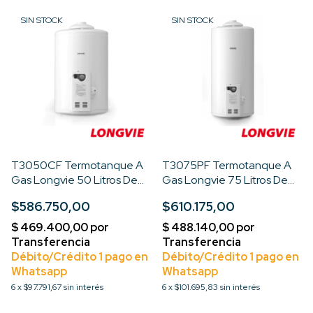
SIN STOCK
SIN STOCK
T3050CF Termotanque A
T3075PF Termotanque A
Gas Longvie 50 Litros De
Gas Longvie 75 Litros De
Colgar
Pie Color Blanco
$586.750,00
$610.175,00
6
x
$97.791,67
sin interés
6
x
$101.695,83
sin interés