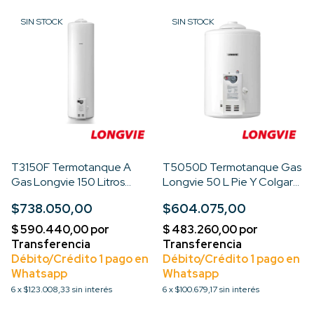
SIN STOCK
SIN STOCK
T3150F Termotanque A
T5050D Termotanque Gas
Gas Longvie 150 Litros
Longvie 50 L Pie Y Colgar
Color Blanco
Poliuretano Color Blanco
$738.050,00
$604.075,00
6
x
$123.008,33
sin interés
6
x
$100.679,17
sin interés