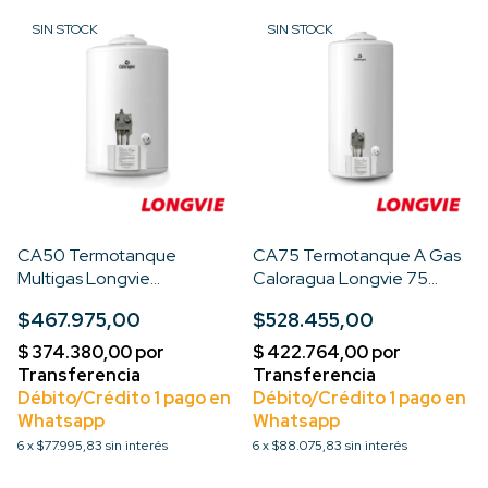
SIN STOCK
SIN STOCK
CA50 Termotanque
CA75 Termotanque A Gas
Multigas Longvie
Caloragua Longvie 75
Convencional Blanco 50l
Litros Color Blanco
$467.975,00
$528.455,00
6
x
$77.995,83
sin interés
6
x
$88.075,83
sin interés