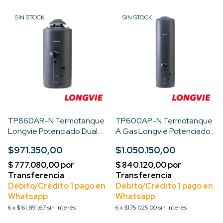
SIN STOCK
SIN STOCK
TP860AR-N Termotanque
TP600AP-N Termotanque
Longvie Potenciado Dual
A Gas Longvie Potenciado
56 Litros
132 Litros
$971.350,00
$1.050.150,00
6
x
$161.891,67
sin interés
6
x
$175.025,00
sin interés