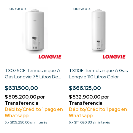
SIN STOCK
SIN STOCK
T3075CF Termotanque A
T3110F Termotanque A Gas
Gas Longvie 75 Litros De
Longvie 110 Litros Color
Colgar Color Blanco
Blanco
$631.500,00
$666.125,00
6
x
$105.250,00
sin interés
6
x
$111.020,83
sin interés