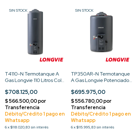
SIN STOCK
SIN STOCK
T4110-N Termotanque A
TP350AR-N Termotanque
Gas Longvie 110 Litros Color
A Gas Longvie Potenciado
Grafito
Dual 48 Lts
$708.125,00
$695.975,00
6
x
$118.020,83
sin interés
6
x
$115.995,83
sin interés