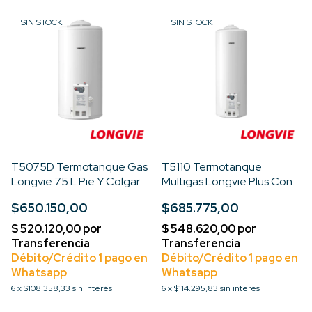
SIN STOCK
SIN STOCK
T5075D Termotanque Gas
T5110 Termotanque
Longvie 75 L Pie Y Colgar
Multigas Longvie Plus Con
Poliuretano Color Blanco
Poliuretano 110 Li Color
$650.150,00
$685.775,00
Blanco
6
x
$108.358,33
sin interés
6
x
$114.295,83
sin interés