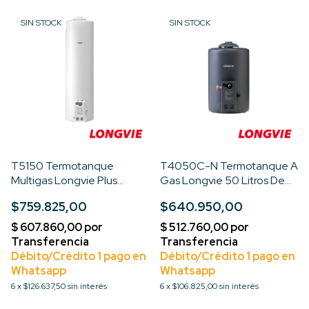
SIN STOCK
SIN STOCK
T5150 Termotanque
T4050C-N Termotanque A
Multigas Longvie Plus
Gas Longvie 50 Litros De
C/poliuretano 150 Li Color
Colgar
$759.825,00
$640.950,00
Blanco
6
x
$126.637,50
sin interés
6
x
$106.825,00
sin interés