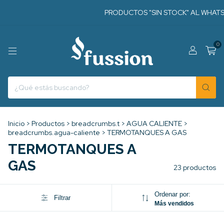
PRODUCTOS "SIN STOCK" AL WHATSAPP
0
Inicio
>
Productos
>
breadcrumbs.t
>
AGUA CALIENTE
>
breadcrumbs.agua-caliente
>
TERMOTANQUES A GAS
TERMOTANQUES A
GAS
23 productos
Ordenar por:
Filtrar
Más vendidos