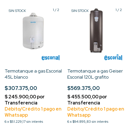
1
/
2
1
/
2
SIN STOCK
SIN STOCK
Termotanque a gas Escorial
Termotanque a gas Geiser
45L blanco
Escorial 120L grafito
$307.375,00
$569.375,00
6
x
$51.229,17
sin interés
6
x
$94.895,83
sin interés