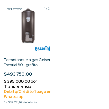
1
/
2
SIN STOCK
Termotanque a gas Geiser
Escorial 80L grafito
$493.750,00
6
x
$82.291,67
sin interés