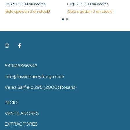
6
x
$69.895,83
sin interés
6
x
$82.395,83
sin interés
¡Solo quedan
3
en stock!
¡Solo quedan
3
en stock!
543416866543
info@fussionaireyfuego.com
Velez Sarfield 295 (2000) Rosario
INICIO
VENTILADORES
EXTRACTORES