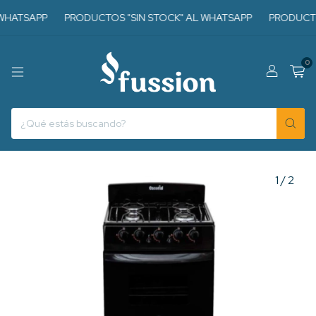
HATSAPP
PRODUCTOS "SIN STOCK" AL WHATSAPP
PRODUCTOS
0
1
/
2