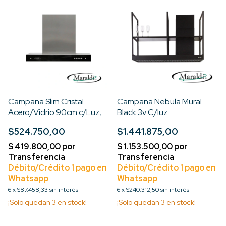
Campana Slim Cristal
Campana Nebula Mural
Acero/Vidrio 90cm c/Luz,
Black 3v C/luz
Filt. Lavable Motor Turbo
$524.750,00
$1.441.875,00
3V
6
x
$87.458,33
sin interés
6
x
$240.312,50
sin interés
¡Solo quedan
3
en stock!
¡Solo quedan
3
en stock!