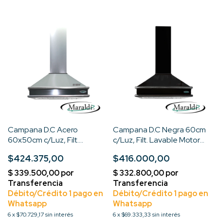
Campana D.C Acero
Campana D.C Negra 60cm
60x50cm c/Luz, Filt.
c/Luz, Filt. Lavable Motor
Lavable Motor Turbo 3V
Turbo 3V
$424.375,00
$416.000,00
6
x
$70.729,17
sin interés
6
x
$69.333,33
sin interés