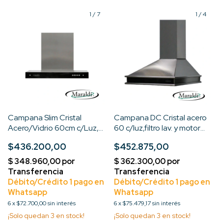
1
/
7
1
/
4
Campana Slim Cristal
Campana DC Cristal acero
Acero/Vidrio 60cm c/Luz,
60 c/luz,filtro lav. y motor
Filt. Lavable Motor Turbo
Turbo de 3 V
$436.200,00
$452.875,00
3V
6
x
$72.700,00
sin interés
6
x
$75.479,17
sin interés
¡Solo quedan
3
en stock!
¡Solo quedan
3
en stock!