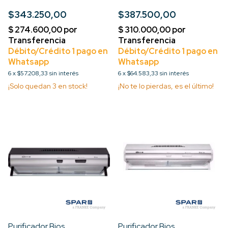
c/luz, filtro guata, cc 98cm
$343.250,00
$387.500,00
Motor Turbo 3V
6
x
$57.208,33
sin interés
6
x
$64.583,33
sin interés
¡Solo quedan
3
en stock!
¡No te lo pierdas, es el último!
Purificador Bios
Purificador Bios