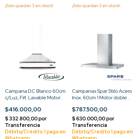
¡Solo quedan
3
en stock!
¡Solo quedan
3
en stock!
Campana D.C Blanco 60cm
Campanas Spar Stilo Acero
c/Luz, Filt. Lavable Motor
Inox. 60cm 1 Motor doble
Turbo 3V
turbina c/Filt Lavable c/Luz
$416.000,00
$787.500,00
LED