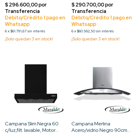
6
x
$61.791,67
sin interés
6
x
$60.562,50
sin interés
¡Solo quedan
3
en stock!
¡Solo quedan
3
en stock!
Campana Slim Negra 60
Campana Merlina
c/luz,filt. lavable, Motor
Acero/vidrio Negro 90cm
Turbo 3V
c/Luz, Filt. Lavable, Motor