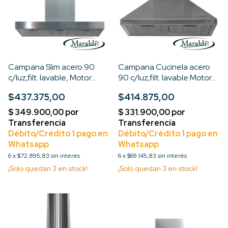
Campana Slim acero 90
Campana Cucinela acero
c/luz,filt. lavable, Motor
90 c/luz,filt. lavable Motor
Turbo 3V
Turbo 3V
$437.375,00
$414.875,00
6
x
$72.895,83
sin interés
6
x
$69.145,83
sin interés
¡Solo quedan
3
en stock!
¡Solo quedan
3
en stock!