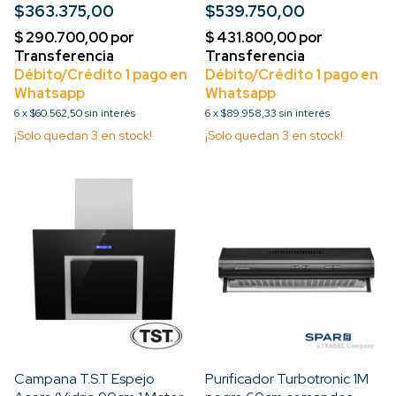
$363.375,00
$539.750,00
Turbo 3V
6
x
$60.562,50
sin interés
6
x
$89.958,33
sin interés
¡Solo quedan
3
en stock!
¡Solo quedan
3
en stock!
Campana T.S.T Espejo
Purificador Turbotronic 1M