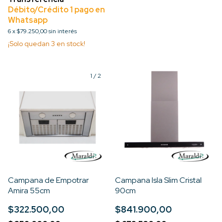
6
x
$79.250,00
sin interés
¡Solo quedan
3
en stock!
1
/
2
Campana de Empotrar
Campana Isla Slim Cristal
Amira 55cm
90cm
$322.500,00
$841.900,00