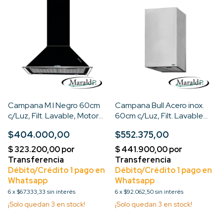
Campana M.I Negro 60cm
Campana Bull Acero inox.
c/Luz, Filt. Lavable, Motor
60cm c/Luz, Filt. Lavable
Turbo 3V
Motor Turbo 3V
$404.000,00
$552.375,00
6
x
$67.333,33
sin interés
6
x
$92.062,50
sin interés
¡Solo quedan
3
en stock!
¡Solo quedan
3
en stock!