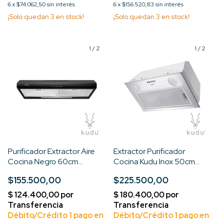
6
x
$74.062,50
sin interés
6
x
$156.520,83
sin interés
¡Solo quedan
3
en stock!
¡Solo quedan
3
en stock!
1
/
2
1
/
2
Purificador Extractor Aire
Extractor Purificador
Cocina Negro 60cm
Cocina Kudu Inox 50cm
Con/sin Salida
Empotrable
$155.500,00
$225.500,00