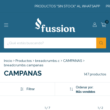
PRODUCTOS "SIN STOCK" AL WHATSAPP
PRODUCTO
0
Inicio
>
Productos
>
breadcrumbs.c
>
CAMPANAS
>
breadcrumbs.campanas
CAMPANAS
147 productos
Ordenar por:
Filtrar
Más vendidos
1
/
7
1
/
2