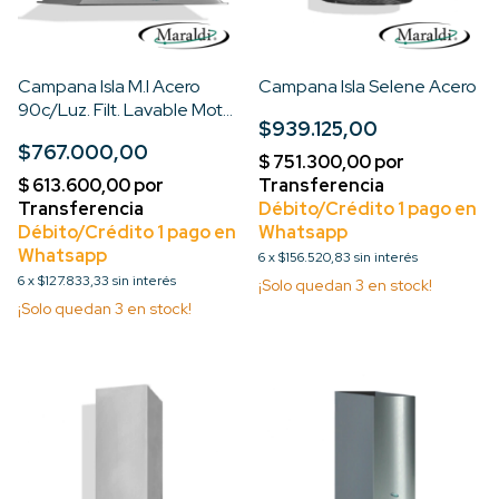
Campana Isla M.I Acero
Campana Isla Selene Acero
90c/Luz. Filt. Lavable Motor
$939.125,00
Turbo 3V
$767.000,00
6
x
$156.520,83
sin interés
6
x
$127.833,33
sin interés
¡Solo quedan
3
en stock!
¡Solo quedan
3
en stock!