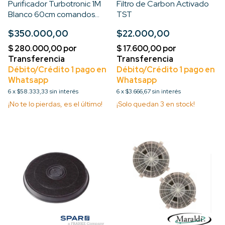
Purificador Turbotronic 1M
Filtro de Carbon Activado
Blanco 60cm comandos
TST
deslizables
$350.000,00
$22.000,00
6
x
$58.333,33
sin interés
6
x
$3.666,67
sin interés
¡No te lo pierdas, es el último!
¡Solo quedan
3
en stock!