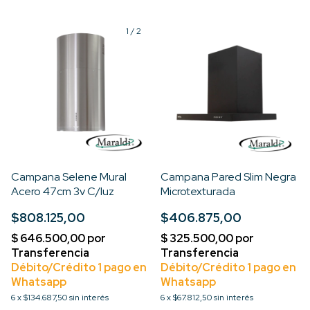
1
/
2
Campana Selene Mural
Campana Pared Slim Negra
Acero 47cm 3v C/luz
Microtexturada
$808.125,00
$406.875,00
6
x
$134.687,50
sin interés
6
x
$67.812,50
sin interés