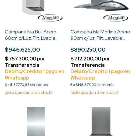
Campana Isla Bull Acero
Campana Isla Merlina Acero
60cm c/Luz. Filt. Lvable
90cm c/luz. Filt. Lavable
Motor Turbo 3V
Motor Turbo 3V
$946.625,00
$890.250,00
6
x
$157.770,83
sin interés
6
x
$148.375,00
sin interés
¡Solo quedan
3
en stock!
¡Solo quedan
3
en stock!