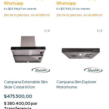
6
x
$25.916,67
sin interés
6
x
$37.583,33
sin interés
¡No te lo pierdas, es el último!
¡No te lo pierdas, es el último!
1
/
3
1
/
2
Campana Extensible Slim
Campana Slim Explorer
Slide Cristal 60cm
Motorhome
$475.500,00