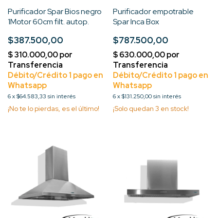
Purificador Spar Bios negro
Purificador empotrable
1Motor 60cm filt. autop.
Spar Inca Box
$387.500,00
$787.500,00
6
x
$64.583,33
sin interés
6
x
$131.250,00
sin interés
¡No te lo pierdas, es el último!
¡Solo quedan
3
en stock!