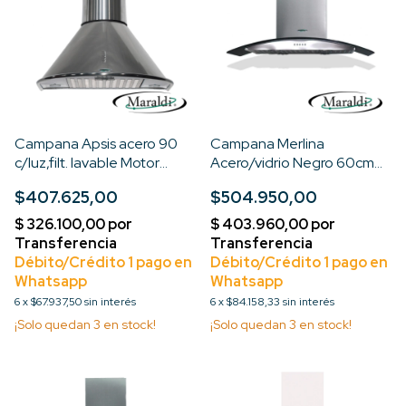
Campana Apsis acero 90
Campana Merlina
c/luz,filt. lavable Motor
Acero/vidrio Negro 60cm
Turbo 3V
c/Luz, Filt. Lavable, Motor
$407.625,00
$504.950,00
Turbo 3V
6
x
$67.937,50
sin interés
6
x
$84.158,33
sin interés
¡Solo quedan
3
en stock!
¡Solo quedan
3
en stock!