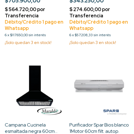
$705.900,00
$343.250,00
Motor Turbo 3V
6
x
$117.650,00
sin interés
6
x
$57.208,33
sin interés
¡Solo quedan
3
en stock!
¡Solo quedan
3
en stock!
Campana Cucinela
Purificador Spar Bios blanco
esmaltada negra 60cm
1Motor 60cm filt. autop.