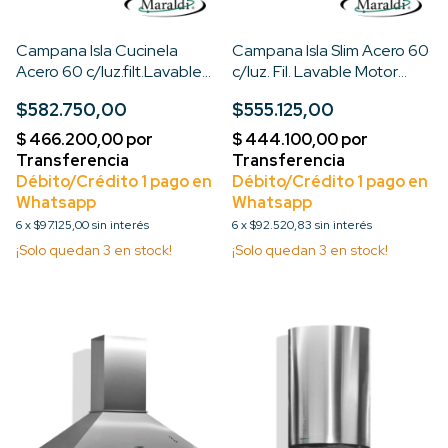
Campana Isla Cucinela
Campana Isla Slim Acero 60
Acero 60 c/luz.filt.Lavable
c/luz. Fil. Lavable Motor
Motor turbo 3V
Turbo de 3V
$582.750,00
$555.125,00
6
x
$97.125,00
sin interés
6
x
$92.520,83
sin interés
¡Solo quedan
3
en stock!
¡Solo quedan
3
en stock!