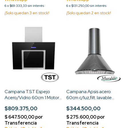
6
x
$69.333,33
sin interés
6
x
$131.250,00
sin interés
¡Solo quedan
3
en stock!
¡Solo quedan
2
en stock!
Campana T.S.T Espejo
Campana Apsis acero
Acero/Vidrio 60cm 1 Motor
60cm c/luz,filt. lavable
3 Velocidades c/Filt
Motor Turbo 3V
$809.375,00
$344.500,00
Lavable c/Luz LED