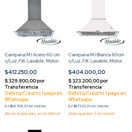
Campana M.I Acero 60 cm
Campana M.I Blanca 60cm
c/Luz, Filt. Lavable, Motor
c/Luz, Filt. Lavable, Motor
Turbo 3V
Turbo 3V
$412.250,00
$404.000,00
6
x
$68.708,33
sin interés
6
x
$67.333,33
sin interés
¡No te lo pierdas, es el último!
¡Solo quedan
3
en stock!