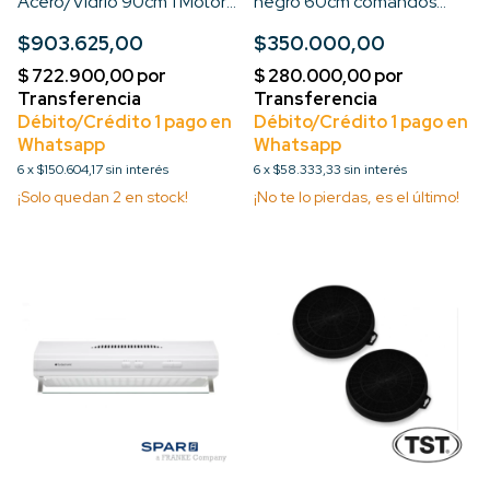
Acero/Vidrio 90cm 1 Motor
negro 60cm comandos
3 Velocidades c/Filt
deslizables
$903.625,00
$350.000,00
Lavable c/Luz LED
6
x
$150.604,17
sin interés
6
x
$58.333,33
sin interés
¡Solo quedan
2
en stock!
¡No te lo pierdas, es el último!