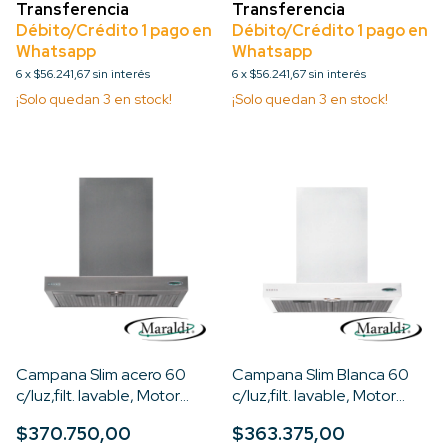
6
x
$56.241,67
sin interés
6
x
$56.241,67
sin interés
¡Solo quedan
3
en stock!
¡Solo quedan
3
en stock!
Campana Slim acero 60
Campana Slim Blanca 60
c/luz,filt. lavable, Motor
c/luz,filt. lavable, Motor
Turbo 3V
Turbo 3V
$370.750,00
$363.375,00