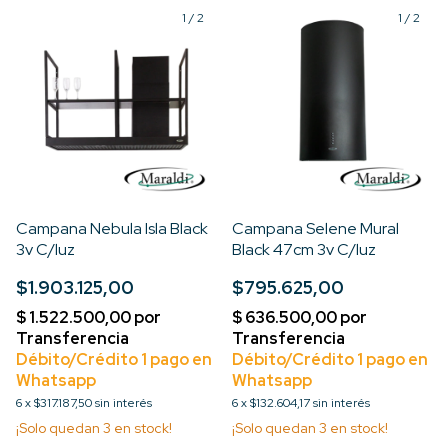
1
/
2
1
/
2
Campana Nebula Isla Black
Campana Selene Mural
3v C/luz
Black 47cm 3v C/luz
$1.903.125,00
$795.625,00
6
x
$317.187,50
sin interés
6
x
$132.604,17
sin interés
¡Solo quedan
3
en stock!
¡Solo quedan
3
en stock!