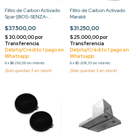
Filtro de Carbon Activado
Filtro de Carbon Activado
Spar (BIOS-SENZA-
Maraldi
TURBOTRONIC)
$37.500,00
$31.250,00
6
x
$6.250,00
sin interés
6
x
$5.208,33
sin interés
¡Solo quedan
3
en stock!
¡Solo quedan
3
en stock!