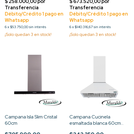
6
x
$53.750,00
sin interés
6
x
$140.316,67
sin interés
¡Solo quedan
3
en stock!
¡Solo quedan
3
en stock!
Campana Isla Slim Cristal
Campana Cucinela
60cm
esmaltada blanca 60cm
c/luz, filtro guata, cc 98cm