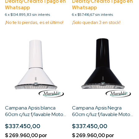
6
x
$134.895,83
sin interés
6
x
$57.416,67
sin interés
¡No te lo pierdas, es el último!
¡Solo quedan
3
en stock!
Campana Apsis blanca
Campana Apsis Negra
60cm c/luz f/lavable Motor
60cm c/luz f/lavable Motor
turbo 3V
turbo 3V
$337.450,00
$337.450,00