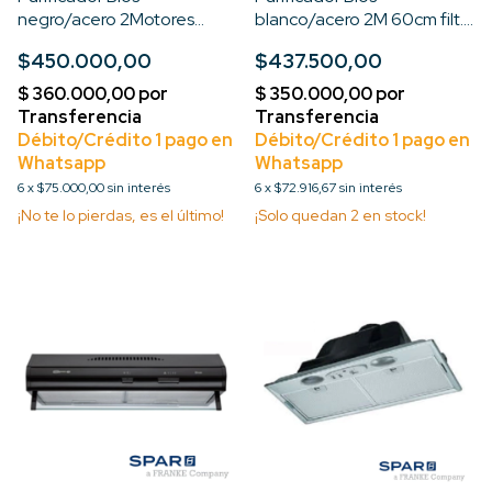
negro/acero 2Motores
blanco/acero 2M 60cm filt.
60cm filt. autop.
autop.
$450.000,00
$437.500,00
6
x
$75.000,00
sin interés
6
x
$72.916,67
sin interés
¡No te lo pierdas, es el último!
¡Solo quedan
2
en stock!