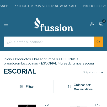
APP
PRODUCTOS "SIN STOCK" AL WHATSAPP
PRODUCTOS "SIN
0
Inicio
>
Productos
>
breadcrumbs.s
>
COCINAS
>
breadcrumbs.cocinas
>
ESCORIAL
>
breadcrumbs.escorial
ESCORIAL
10 productos
Ordenar por:
Filtrar
Más vendidos
1
/
2
1
/
2