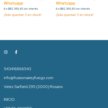
6
x
$82.395,83
sin interés
6
x
$82.395,83
sin interés
¡Solo quedan
3
en stock!
¡Solo quedan
3
en stock!
543416866543
info@fussionaireyfuego.com
Velez Sarfield 295 (2000) Rosario
INICIO